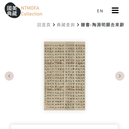
更
EN
跳到中間主要內容區
網站導覽
:::
多
選
回首頁
典藏查詢
隸書-陶淵明歸去來辭
單
:::
Previous
Nex