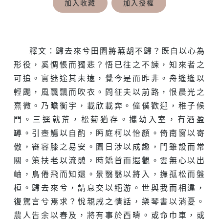
加入收藏
加入授權
釋文：歸去來兮田園將蕪胡不歸？既自以心為
形役，奚惆悵而獨悲？悟已往之不諫，知來者之
可追。實迷途其未遠，覺今是而昨非。舟遙遙以
輕颺，風飄飄而吹衣。問征夫以前路，恨晨光之
熹微。乃瞻衡宇，載欣載奔。僮僕歡迎，稚子候
門。三逕就荒，松菊猶存。攜幼入室，有酒盈
罇。引壺觴以自酌，眄庭柯以怡顏。倚南窗以寄
傲，審容膝之易安。園日涉以成趣，門雖設而常
關。策扶老以流憩，時矯首而遐觀。雲無心以出
岫，鳥倦飛而知還。景翳翳以將入，撫孤松而盤
桓。歸去來兮，請息交以絕游。世與我而相違，
復駕言兮焉求？悅親戚之情話，樂琴書以消憂。
農人告余以春及，將有事於西疇。或命巾車，或