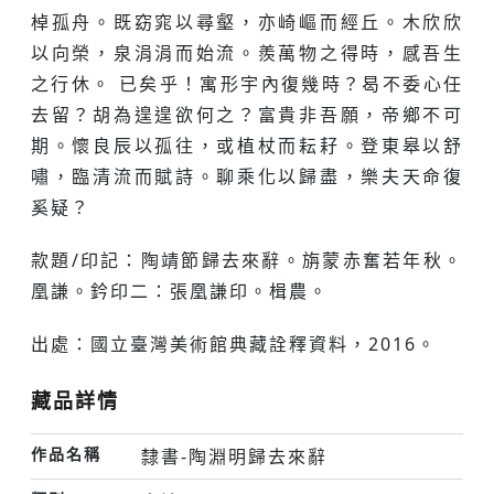
棹孤舟。既窈窕以尋壑，亦崎嶇而經丘。木欣欣
以向榮，泉涓涓而始流。羨萬物之得時，感吾生
之行休。 已矣乎！寓形宇內復幾時？曷不委心任
去留？胡為遑遑欲何之？富貴非吾願，帝鄉不可
期。懷良辰以孤往，或植杖而耘耔。登東皋以舒
嘯，臨清流而賦詩。聊乘化以歸盡，樂夫天命復
奚疑？
款題/印記：陶靖節歸去來辭。旃蒙赤奮若年秋。
凰謙。鈐印二：張凰謙印。楫農。
出處：國立臺灣美術館典藏詮釋資料，2016。
藏品詳情
作品名稱
隸書-陶淵明歸去來辭