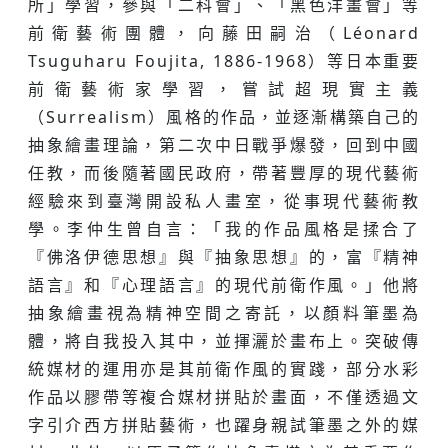
所」學習，參與「二科會」、「黑色洋畫會」等
前衛藝術團體，向藤田嗣治（Léonard
Tsuguharu Foujita, 1886-1968）等日本重要
前衛藝術家學習，嘗試超現實主義
（Surrealism）風格的作品，並逐漸構築自己的
抽象繪畫理論，第二次中日戰爭爆發，回到中國
任教，而後隨著國民政府，帶著豐厚的現代藝術
經驗來到臺灣開設私人畫室，從事現代藝術教
學。李仲生曾自言：「我的作品風格是揉合了
『佛洛伊德思想』與『抽象思想』的，富『精神
語言』和『心理語言』的現代前衛作風。」他將
抽象繪畫視為精神空間之寄託，以顏料筆墨為
體，將自我投入其中，並揮灑於畫布上。突破傳
統媒材的運用亦是其前衛作風的實踐，部分水彩
作品以膠帶等複合媒材拼貼於畫面，不僅透過文
字引介西方拼貼藝術，也躍身親試筆墨之外的媒