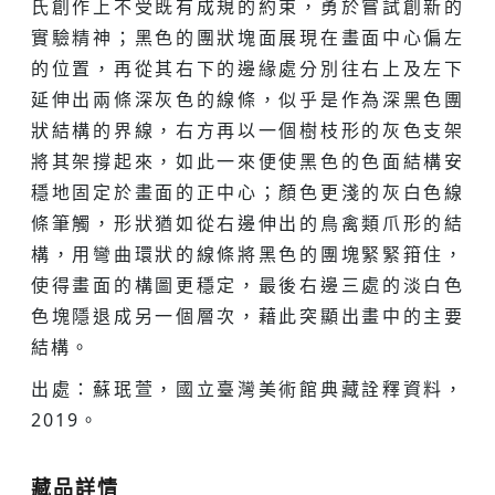
氏創作上不受既有成規的約束，勇於嘗試創新的
實驗精神；黑色的團狀塊面展現在畫面中心偏左
的位置，再從其右下的邊緣處分別往右上及左下
延伸出兩條深灰色的線條，似乎是作為深黑色團
狀結構的界線，右方再以一個樹枝形的灰色支架
將其架撐起來，如此一來便使黑色的色面結構安
穩地固定於畫面的正中心；顏色更淺的灰白色線
條筆觸，形狀猶如從右邊伸出的鳥禽類爪形的結
構，用彎曲環狀的線條將黑色的團塊緊緊箝住，
使得畫面的構圖更穩定，最後右邊三處的淡白色
色塊隱退成另一個層次，藉此突顯出畫中的主要
結構。
出處：蘇珉萱，國立臺灣美術館典藏詮釋資料，
2019。
藏品詳情