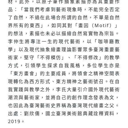
材。此外，以原子筆作抽象素描亦為其重要作
品：「當我們考慮到藝術現象時，不能完全否定
了自然，不過在此場合所謂的自然，不單是自然
界所有的東西」，如同其對「畫因（Motif）」
的想法，素描也未必以描繪自然寫實物為宗旨。
李仲生將專注一生的現代藝術，以「咖啡廳教
學」以及現代抽象繪畫理論影響眾多臺灣重要藝
術家，堅守「不得模仿」、「不得修改」的教學
方式，引領學生探求自我風格，多位學生亦是
「東方畫會」的主要成員，將領會之精神空間表
現轉化為西方形式、東方精神之藝術號召。在自
我實踐與教學之外，李氏大量引介國外現代藝術
潮流與藝術家，並將自己的創作理念發表為文，
也因此為臺灣藝術史界稱為臺灣現代繪畫之父。
出處：劉欣儒，國立臺灣美術館典藏詮釋資料，
2019。