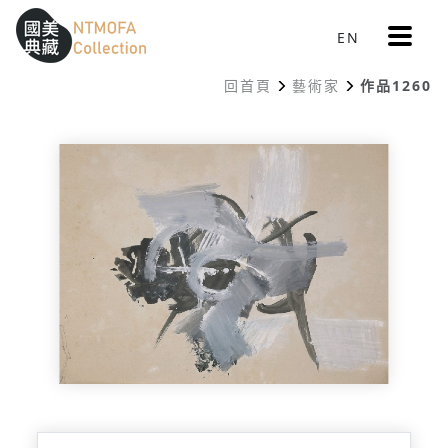
更
EN
跳到中間主要內容區
網站導覽
:::
多
選
回首頁
藝術家
作品1260
單
:::