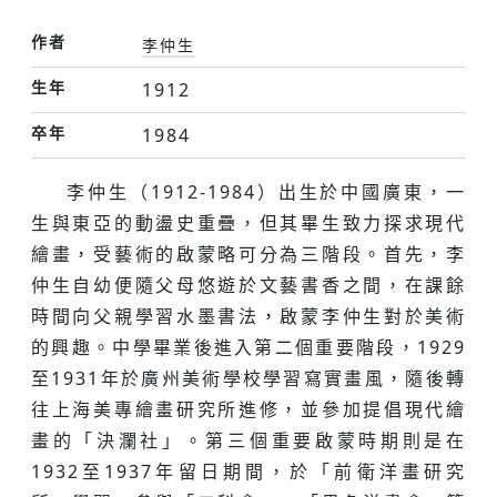
作者
李仲生
生年
1912
卒年
1984
李仲生（1912-1984）出生於中國廣東，一
生與東亞的動盪史重疊，但其畢生致力探求現代
繪畫，受藝術的啟蒙略可分為三階段。首先，李
仲生自幼便隨父母悠遊於文藝書香之間，在課餘
時間向父親學習水墨書法，啟蒙李仲生對於美術
的興趣。中學畢業後進入第二個重要階段，1929
至1931年於廣州美術學校學習寫實畫風，隨後轉
往上海美專繪畫研究所進修，並參加提倡現代繪
畫的「決瀾社」。第三個重要啟蒙時期則是在
1932至1937年留日期間，於「前衛洋畫研究