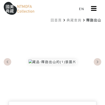
更
EN
跳到中間主要內容區
網站導覽
:::
多
選
回首頁
典藏查詢
釋迦出山
單
:::
Previous
Nex