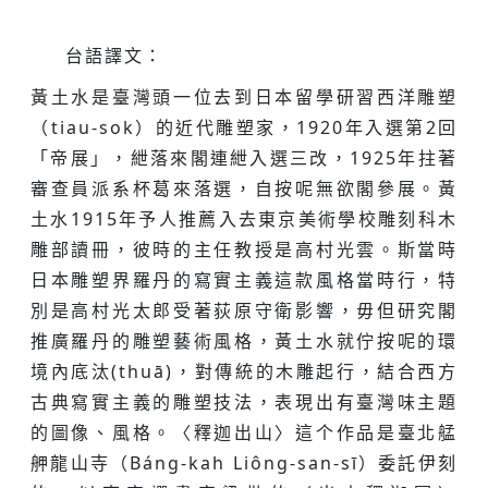
台語譯文：
黃土水是臺灣頭一位去到日本留學研習西洋雕塑
（tiau-sok）的近代雕塑家，1920年入選第2回
「帝展」，紲落來閣連紲入選三改，1925年拄著
審查員派系杯葛來落選，自按呢無欲閣參展。黃
土水1915年予人推薦入去東京美術學校雕刻科木
雕部讀冊，彼時的主任教授是高村光雲。斯當時
日本雕塑界羅丹的寫實主義這款風格當時行，特
別是高村光太郎受著荻原守衛影響，毋但研究閣
推廣羅丹的雕塑藝術風格，黃土水就佇按呢的環
境內底汰(thuā)，對傳統的木雕起行，結合西方
古典寫實主義的雕塑技法，表現出有臺灣味主題
的圖像、風格。〈釋迦出山〉這个作品是臺北艋
舺龍山寺（Báng-kah Liông-san-sī）委託伊刻