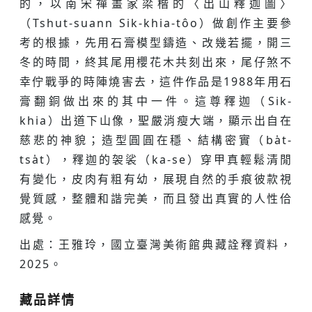
的，以南宋禪畫家梁楷的〈出山釋迦圖〉
（Tshut-suann Sik-khia-tôo）做創作主要參
考的根據，先用石膏模型鑄造、改幾若擺，開三
冬的時間，終其尾用櫻花木共刻出來，尾仔煞不
幸佇戰爭的時陣燒害去，這件作品是1988年用石
膏翻銅做出來的其中一件。這尊釋迦（Sik-
khia）出道下山像，聖嚴消瘦大端，顯示出自在
慈悲的神貌；造型圓圓在穩、結構密實（ba̍t-
tsa̍t），釋迦的袈裟（ka-se）穿甲真輕鬆清閒
有變化，皮肉有粗有幼，展現自然的手痕彼款視
覺質感，整體和諧完美，而且發出真實的人性佮
感覺。
出處：王雅玲，國立臺灣美術館典藏詮釋資料，
2025。
藏品詳情