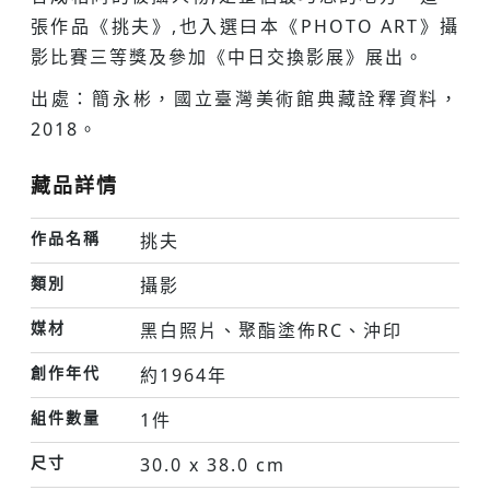
張作品《挑夫》,也入選曰本《PHOTO ART》攝
影比賽三等獎及參加《中日交換影展》展出。
出處：簡永彬，國立臺灣美術館典藏詮釋資料，
2018。
藏品詳情
作品名稱
挑夫
類別
攝影
媒材
黑白照片、聚酯塗佈RC、沖印
創作年代
約1964年
組件數量
1件
尺寸
30.0 x 38.0 cm