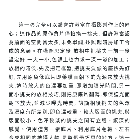
這一張完全可以體會許淵富在攝影創作上的匠
心；這作品的原作負片僅拍攝一挑夫, 但許淵富認
為前面的空間留太多,未免單調,逐興起暗房加工合
成的念頭。在構圖思定後,放相中把挑夫一前一後
設定好,一大一小,色調上也力求一深一淺的加工；
放相的時侯,先要把定框器,把挑夫負像的座標先訂
好,先用原負像底片即藥膜面朝下的光源來放大挑
夫,這時放大的色澤要加重,即增加曝光時間,另一
面小挑夫的放相技巧,則把原底片翻轉,即保護光面
朝下放大,並減少曝光時間, 讓顯相後挑夫的色澤
及濃度有所差別,即色澤較重、較大版面的挑夫,與
版面較小、色澤較淡的挑夫之間有立體、縱深的
感覺。使用僅有一張底片、利用底片翻轉、左右
合成相同的被攝人物,是整個最巧思的地方。這一