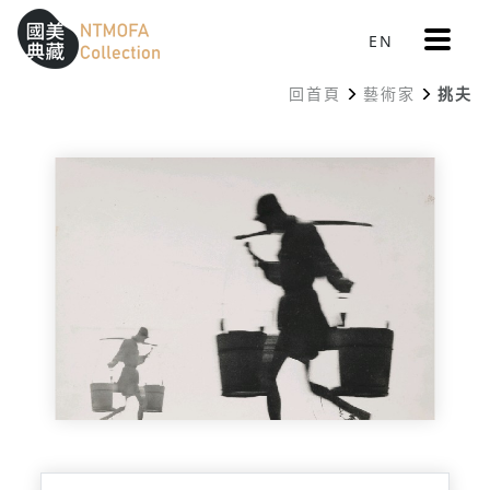
更
EN
跳到中間主要內容區
網站導覽
:::
多
選
回首頁
藝術家
挑夫
單
:::