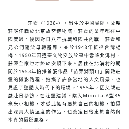
莊靈（1938-），出生於中國貴陽。父親
莊嚴任職於北京故宮博物院，莊靈的童年都在中
國度過。後因對日八年抗戰和國共內戰，莊靈和
兄弟們隨父母轉避難，並於1948年抵達台灣楊
梅。1950年因遷臺文物安放於臺中霧峰北溝村，
莊靈全家也才終於安頓下來。居住在北溝村的期
間於1953年拍攝首張作品「苗栗獅頭山」開啟莊
靈的攝影路程，拍攝了許多當地的人文風景，也
見證了整體大時代下的環境。1955年，因父親莊
嚴赴日參訪，在莊靈建議下購入Minolta-A型35
毫米小相機，才從此擁有屬於自己的相機，拍攝
出深具人情溫度的作品，也奠定日後忠於自然與
本真的攝影風格。