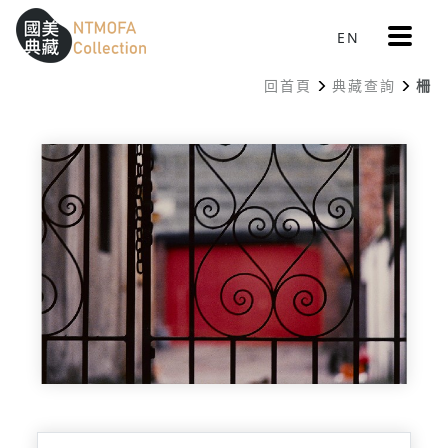
更
EN
跳到中間主要內容區
網站導覽
:::
多
選
回首頁
典藏查詢
柵
單
:::