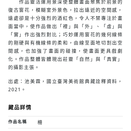
作品靈活運用景深使整體畫面聚焦於前景的
復古窗花，模糊室外景色，拉出遠近的空間感，
遠處卻是十分強烈的酒紅色，令人不禁專注於畫
面當中，使作品做出「裡」與「外」、「虛」與
「實」作出強烈對比；巧妙運用窗花的幾何線條
的剛硬與有機線條的柔和，由線至面地切割出空
間感，也加強了畫面的碰撞，使畫面更具戲劇
化。作品整體皆體現出莊靈「自然」與「真實」
的攝影主張。
出處：池美霖，國立臺灣美術館典藏詮釋資料，
2021。
藏品詳情
作品名稱
柵