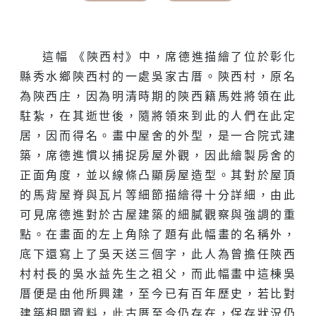
這幅 《陝西村》中，席德進描繪了位於彰化
縣秀水鄉陝西村的一處吳家古厝。陝西村，原名
為陝西庄，因為明清時期的陝西籍馬姓將領在此
駐紮，在其逝世後，隨將領來到此的人們在此定
居，因而得名。畫中屋舍的外型，是一合院式建
築，席德進慣以捕捉房屋外觀，因此繪製房舍的
正面角度，並以線條凸顯房屋造型。其對於屋頂
的馬背屋脊與瓦片等細節描繪得十分詳細，由此
可見席德進對於古屋建築的細膩觀察與強調的重
點。在畫面的左上角除了題有此幅畫的名稱外，
底下還寫上了吳天送三個字，此人為曾擔任陝西
村村長的吳水益先生之祖父，而此幅畫中這棟吳
厝便是由他所興建，至今已有百年歷史，若比對
建築相關資料，此古厝至今仍存在，保存狀況仍