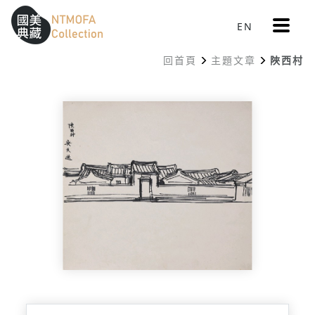
更
EN
跳到中間主要內容區
網站導覽
:::
多
選
回首頁
主題文章
陜西村
單
:::