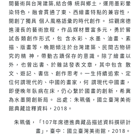
間藝術與台灣建築,結合傳 統與鄉⼟，運⽤墨彩暈
染特⾊，融會貫通了東、西繪畫特點的兼容性，
開創了獨具 個⼈風格語彙的時代創作。 綜觀席德
進漫長的藝術旅程，作品媒材豐富多元，勇於嘗
試各類創作形式，包 含⽔彩、⽔墨、油畫、素
描、版畫等，晚期傾注於台灣建築、民間古物研
究的精 神，帶動古蹟保存的意識。除了繪畫以
外，也曾出書、於雜誌發表⽂章，其中包含 散
⽂、遊記、書信、創作思考。⼀⽣持續追索、定
位何謂現代的、中國的畫家，何 謂現代中國畫，
即便晚年臥病在床，仍⼼繫於國畫的創新，希冀
為⽔墨開創新局。 出處：朱珮儀，國立臺灣美術
館典藏詮釋資料，2018。
朱珮儀，「107年席德進典藏品描述資料撰研計
畫｣，臺中：國立臺灣美術館，2018。