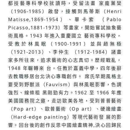
都技藝專科學校就讀時，受留法畫 家龐薰琹
（1906-1985）啟發，接觸到⾺蒂斯（Henri
Matisse,1869-1954）、畢卡索 （Pablo
Picasso,1881-1973）等畫家，開始嘗試抽象藝
術風格。1943 年進入重慶國⽴ 藝術專科學校，
受教於林風眠（1900-1991）並與趙無極
（1921-2013）、李仲⽣ （1912-1984）諸畫
家多所往來，追求藝術的⼼志真切。歷經戰亂，
1948 年輾轉來 台，任教於嘉義中學，四年後辭
去教職移居台北決⼼專職創作。 席氏早期風格主
要受到野獸派（Fauvism）與林風眠影響，⾊調
強烈、線條粗 ⿊剛勁有⼒。1962 至 1966 年應
美國國務院之邀，⾛訪歐美各地，受到普普藝術
（Pop art）、歐普藝術（Op art）、硬邊繪畫
（Hard-edge painting）等現代藝術發 展的影
響。回台後的創作反思中國繪畫精神,決⼼回歸民