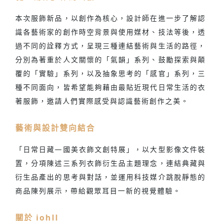
本次服飾新品，以創作為核心，設計師在進一步了解認
識各藝術家的創作時空背景與使用媒材、技法等後，透
過不同的詮釋方式，呈現三種連結藝術與生活的路徑，
分別為著重於人文關懷的「氣韻」系列、鼓勵探索與顛
覆的「實驗」系列，以及抽象思考的「感官」系列，三
種不同面向，皆希望能夠藉由最貼近現代日常生活的衣
著服飾，邀請人們實際感受與認識藝術創作之美。
藝術與設計雙向結合
「日常日藏—國美衣飾文創特展」，以大型影像文件裝
置，分項陳述三系列衣飾衍生品主題理念，連結典藏與
衍生品產出的思考與對話，並運用科技媒介跳脫靜態的
商品陳列展示，帶給觀眾耳目一新的視覺體驗。
關於 iohll