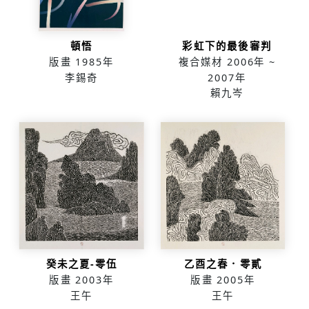
頓悟
彩虹下的最後審判
版畫
1985年
複合媒材
2006年 ~
李錫奇
2007年
賴九岑
癸未之夏-零伍
乙酉之春．零貳
版畫
2003年
版畫
2005年
王午
王午