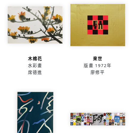
木棉花
來世
水彩畫
版畫
1972年
席德進
廖修平