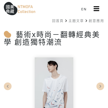
更
EN
跳到中間主要內容區
網站導覽
:::
多
選
回首頁
主題文章
創意應用
單
:::
藝術x時尚－翻轉經典美
學 創造獨特潮流
Previous
Nex