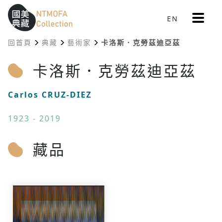
更
EN
跳到中間主要內容區
網站導覽
:::
多
選
回首頁
典藏
藝術家
卡洛斯．克勞茲迪亞茲
單
:::
卡洛斯．克勞茲迪亞茲
Carlos CRUZ-DIEZ
1923 - 2019
藏品