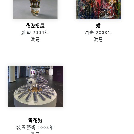
花姿招展
婚
雕塑
2004年
油畫
2003年
洪易
洪易
青花狗
裝置藝術
2008年
洪易