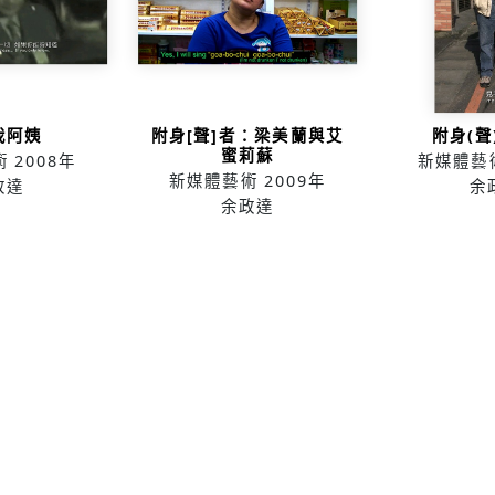
我阿姨
附身[聲]者：梁美蘭與艾
附身(聲
蜜莉蘇
術
2008年
新媒體藝
新媒體藝術
2009年
政達
余
余政達