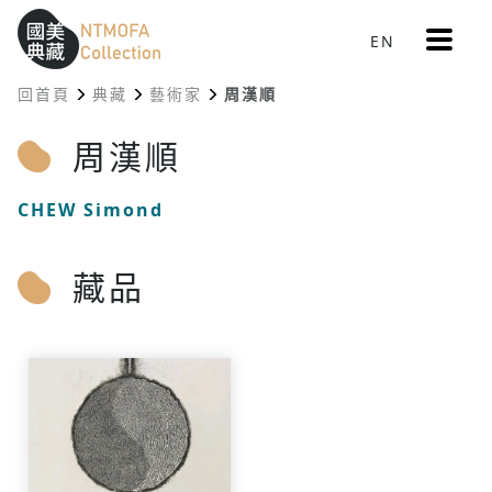
更
EN
跳到中間主要內容區
網站導覽
:::
多
選
回首頁
典藏
藝術家
周漢順
單
:::
周漢順
CHEW Simond
藏品