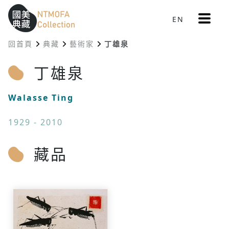
更
EN
跳到中間主要內容區
網站導覽
:::
多
選
回首頁
典藏
藝術家
丁雄泉
單
:::
丁雄泉
Walasse Ting
1929 - 2010
藏品