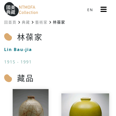
更
EN
跳到中間主要內容區
網站導覽
:::
多
選
回首頁
典藏
藝術家
林葆家
單
:::
林葆家
Lin Bau-jia
1915 - 1991
藏品