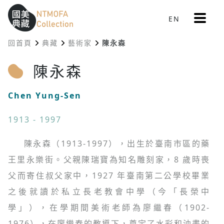
更
EN
跳到中間主要內容區
網站導覽
:::
多
選
回首頁
典藏
藝術家
陳永森
單
:::
陳永森
Chen Yung-Sen
1913 - 1997
陳永森（1913-1997），出生於臺南市區的藥
王里永樂街。父親陳瑞寶為知名雕刻家，8 歲時喪
父而寄住叔父家中，1927 年臺南第二公學校畢業
之後就讀於私立長老教會中學（今「長榮中
學」），在學期間美術老師為廖繼春（1902-
1976），在廖繼春的教導下，奠定了水彩和油畫的