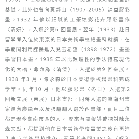
基礎。此外也曾向黃靜山（1907-2005）請益膠彩
畫。1932 年他以細膩的工筆填彩花卉膠彩畫作
〈清妍〉，入選於第6 回臺展。翌年（1933）赴日
留學考入位於東京的日本美術學校繪畫科就讀，在
學期間利用課餘進入兒玉希望（1898-1972）畫塾
學習日本畫。1935 年以比較理性的手法特寫現代
化的大橋，命題為〈清澄〉，入選於第9 回臺展。
1938 年3 月，陳永森於日本美術學校繪畫科完成
學業。同年10 月，他以膠彩畫〈冬日〉入選第2
回新文展（帝展）日本畫部，同時入選的臺南州畫
家還有廖繼春以及張翩翩入選於西畫部，而且三位
都是現今臺南市區的人。 歷來有關報導或探討陳永
森文獻，都提到他在日本美術學校畢業之後有再進
入東京美術學校進修。而筆者查閱1981年（昭和