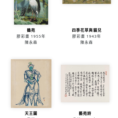
鶴苑
四季花草與貓兒
膠彩畫
1955年
膠彩畫
1943年
陳永森
陳永森
天王圖
藝苑詩