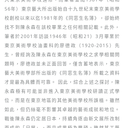
56年）東京藝大所出版始自十九世紀末東京美術學
校創校以來以迄1981年的《同窓生名簿》，卻始終
找不到陳永森在該校畢業之任何相關記載。此外，
筆者於2001年訪談1946年（昭和21）3月畢業於
東京美術學校油畫科的廖德政（1920-2015）先
生，曾經詢及陳永森在東京美術學校之求學相關問
題時，廖德政並未正面回答，僅含蓄地表示，東京
藝大美術學部所出版的《同窓生名簿》所載之資料
才是最為具體而可靠。 因此，綜合上述之探討，陳
永森極有可能並非進入東京美術學校研讀正式學
位，而是在東京地區的其他美術學校所誤植。雖然
如此，但仍絲毫不影響其卓越的藝術成就和地位。
戰後陳永森仍定居日本，持續角逐由新文展所改制
而成的「日展」，而且成果極為豐碩。雖然其工藝