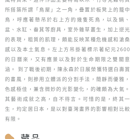
所搭築所謂「鳥屋」之一角，疊置於板凳上的籠中
鳥，呼應著懸吊於右上方的幾隻死鳥，以及鍋、
盆、水缸、畚萁等廚具，室外雜草叢生，加上逆光
的表現，粗質的肌理，頗能反映某種危機感和滄桑
感以及本土氣息。左上方吊掛著標示著紀元2600
的日曆來，又有應景以及對於生命期限之雙關意
涵。 到了戰後初期，陳永森於日展榮獲特選白壽賞
的畫風，則摻用立體派的分割手法，簡靜而優雅，
色感極佳，兼含微妙的光影變化，的確頗為大氣。
其藝術成就之高，自不待言。可惜的是，終其一
生，均定居日本，是以對臺灣畫界的影響相對比較
有限。
藏品