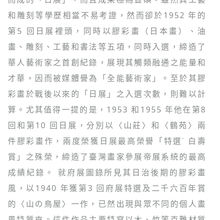
和雕刻等學歷相當不易考證，然而卻於1952 年的
第5 回日展裡頭，同時以膠彩畫（日本畫）、油
畫、雕刻、工藝和書法等五項，同時入選，締造了
華人藝術家之首創紀錄，展現其觸類融通之能量和
才華，因而被媒體譽為「全能藝術家」。至於其膠
彩畫於戰後以來的「日展」之入選次數，則難以計
算。尤其值得一提的是，1953 和1955 年他在第8
回和第10 回日展，分別以〈山莊〉和〈鶴苑〉兩
件膠彩畫作，兩度榮獲日展最高榮譽「特選˙ 白壽
賞」之殊榮，締造了臺灣畫家參展帝展系統的最高
成績紀錄。 就府展圖錄所見其日治後期的膠彩畫
風，以1940 年獲第3 回府展特選及二千六百年賞
的〈山の鳥屋〉一作，已然出現與眾不同的個人畫
風特質來。這件作品主要特寫以木、竹等克難材質