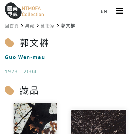
更
EN
跳到中間主要內容區
網站導覽
:::
多
選
回首頁
典藏
藝術家
郭文楙
單
:::
郭文楙
Guo Wen-mau
1923 - 2004
藏品