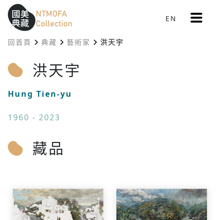
更
EN
跳到中間主要內容區
網站導覽
:::
多
選
回首頁
典藏
藝術家
洪天宇
單
:::
洪天宇
Hung Tien-yu
1960 - 2023
藏品