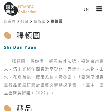
更
EN
跳到中間主要內容區
網站導覽
:::
多
選
回首頁
典藏
藝術家
釋頓圓
單
:::
釋頓圓
Shi Dun Yuan
釋頓圓，俗姓吳，頓圓為其法號，福建泉州僧
人，清末光緒年間雲遊至彰化，喜繪事，人物、山
水、花鳥兼能，蘆雁尤佳。黃冬富，「臺灣早期書
畫藏品策展研究計畫藝文勞務採購案」，臺中：國
立臺灣美術館，2022」。
藏品