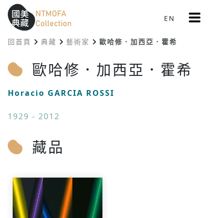
更
EN
跳到中間主要內容區
網站導覽
:::
多
選
回首頁
典藏
藝術家
歐哈修．加西亞．霍希
單
:::
歐哈修．加西亞．霍希
Horacio GARCIA ROSSI
1929 - 2012
藏品