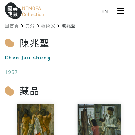
更
EN
跳到中間主要內容區
網站導覽
:::
多
選
回首頁
典藏
藝術家
陳兆聖
單
:::
陳兆聖
Chen Jau-sheng
1957
藏品