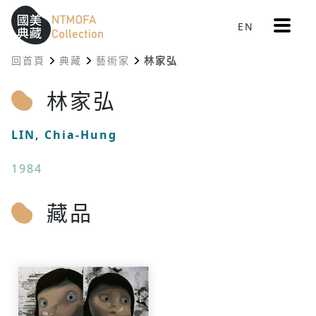
更
EN
跳到中間主要內容區
網站導覽
:::
多
選
回首頁
典藏
藝術家
林家弘
單
:::
林家弘
LIN, Chia-Hung
1984
藏品