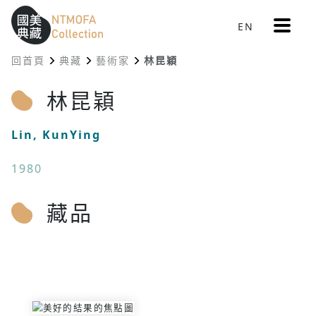
更
EN
跳到中間主要內容區
網站導覽
:::
多
選
回首頁
典藏
藝術家
林昆穎
單
:::
林昆穎
Lin, KunYing
1980
藏品