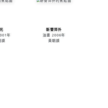
光
新營郊外
001年
油畫
2006年
朝謨
黃朝謨