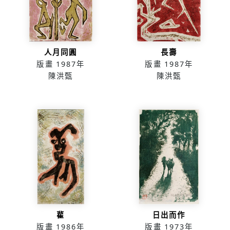
人月同圓
長壽
版畫
1987年
版畫
1987年
陳洪甄
陳洪甄
雚
日出而作
版畫
1986年
版畫
1973年