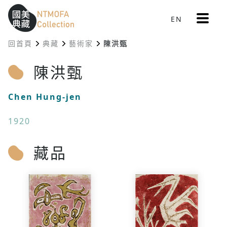
更
EN
跳到中間主要內容區
網站導覽
:::
多
選
回首頁
典藏
藝術家
陳洪甄
單
:::
陳洪甄
Chen Hung-jen
1920
藏品