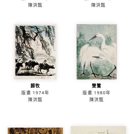
陳洪甄
陳洪甄
歸牧
雙鷺
版畫
1974年
版畫
1980年
陳洪甄
陳洪甄