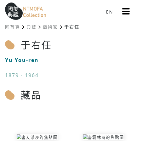
更
EN
跳到中間主要內容區
網站導覽
:::
多
選
回首頁
典藏
藝術家
于右任
單
:::
于右任
Yu You-ren
1879 - 1964
藏品