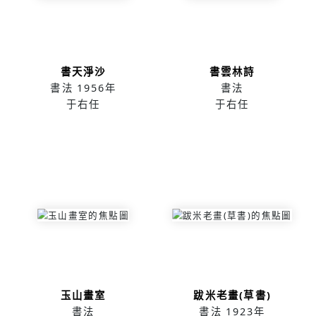
書天淨沙
書雲林詩
書法
1956年
書法
于右任
于右任
玉山畫室
跋米老畫(草書)
書法
書法
1923年