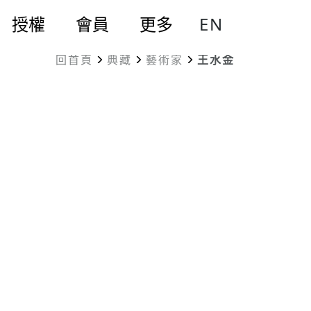
EN
授權
會員
更多
回首頁
典藏
藝術家
王水金