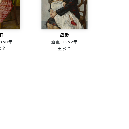
日
母愛
950年
油畫
1952年
水金
王水金