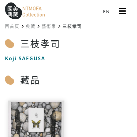
更
EN
跳到中間主要內容區
網站導覽
:::
多
選
回首頁
典藏
藝術家
三枝孝司
單
:::
三枝孝司
Koji SAEGUSA
藏品