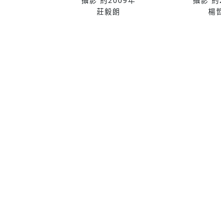
攝影
約2009年
攝影
約
莊毅朗
楊