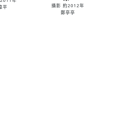
2011年
攝影
約2012年
偉平
鄭亭亭