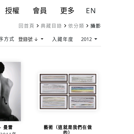
EN
授權
會員
更多
回首頁
典藏目錄
依分類
攝影
序方式
登錄號 ↓
入藏年度
2012
– 曼雷
藝術（這就是我們在做
的）