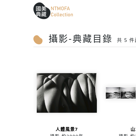
跳到中間主要內容區
網站導覽
:::
:::
攝影-典藏目錄
共 5 
人體風景7
山