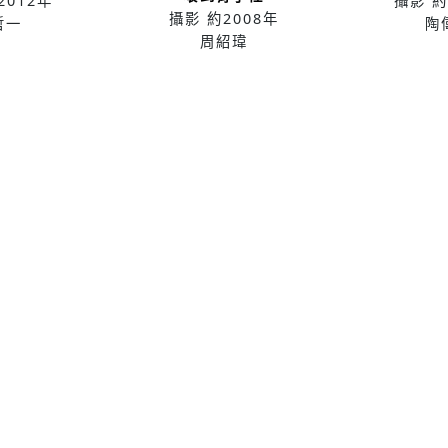
2012年
攝影
約
攝影
約2008年
哲一
陶
周紹瑋