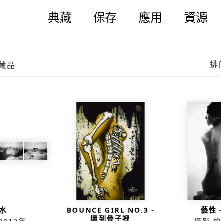
典藏
保存
應用
資源
排
件藏品
水
BOUNCE GIRL NO.3 -
藝性 
壞到骨子裡