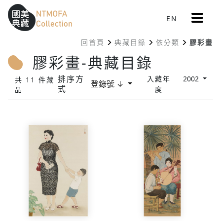
更
EN
跳到中間主要內容區
網站導覽
:::
多
選
回首頁
典藏目錄
依分類
膠彩畫
單
:::
膠彩畫-典藏目錄
排序方
入藏年
2002
共 11 件藏
登錄號 ↓
式
度
品