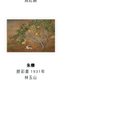
周紅綢
朱欒
膠彩畫
1931年
林玉山