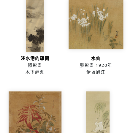
淡水港的驟雨
水仙
膠彩畫
膠彩畫
1920年
木下靜涯
伊坂旭江