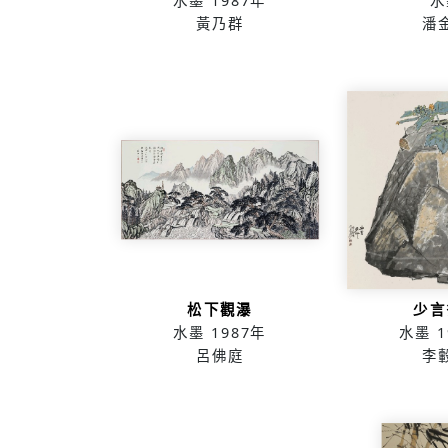
水墨
1987年
水
黃乃群
潘
松下觀瀑
少言
水墨
1987年
水墨
1
呂佛庭
李