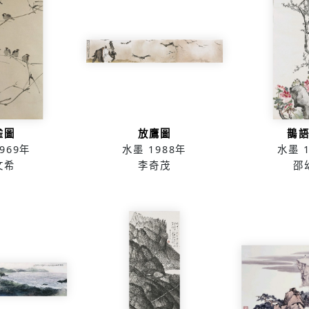
雀圖
放鷹圖
鵲
969年
水墨
1988年
水墨
文希
李奇茂
邵