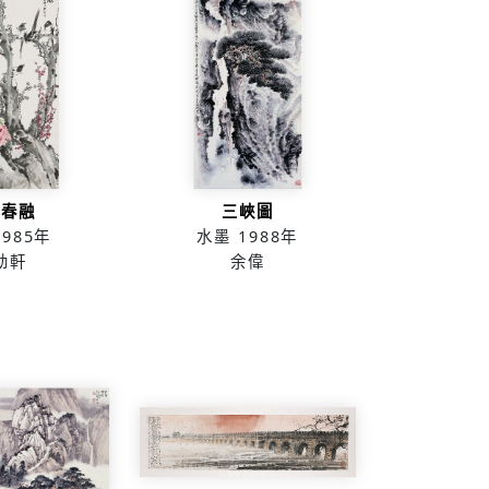
語春融
三峽圖
1985年
水墨
1988年
幼軒
余偉