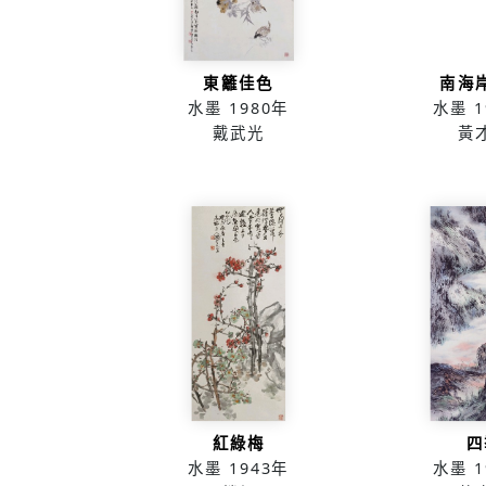
東籬佳色
南海
水墨
1980年
水墨
1
戴武光
黃
紅綠梅
四
水墨
1943年
水墨
1