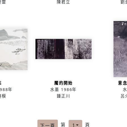
慶靈
陳君立
劉
忘
魘的開始
意
988年
水墨
1986年
鐘模
鍾正川
呂
第
頁
1