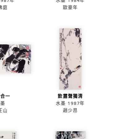
1987年
水墨
1984年
佛庭
歐豪年
人合一
飲露聲獨清
水墨
水墨
1987年
正山
趙少昂