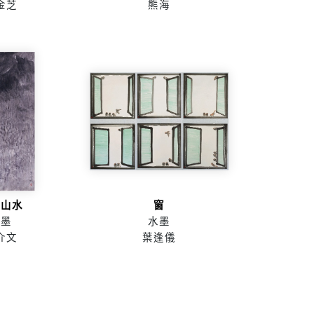
金芝
熊海
念山水
窗
水墨
水墨
介文
葉逢儀