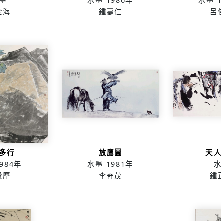
墨
水墨
1986年
水墨
金海
鍾壽仁
呂
多行
放鷹圖
天
984年
水墨
1981年
轂摩
李奇茂
鍾