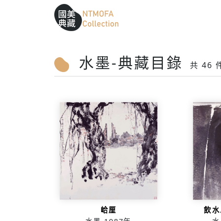
跳到中間主要內容區
網站導覽
:::
:::
水墨-典藏目錄
共 46
峆厘
飲水