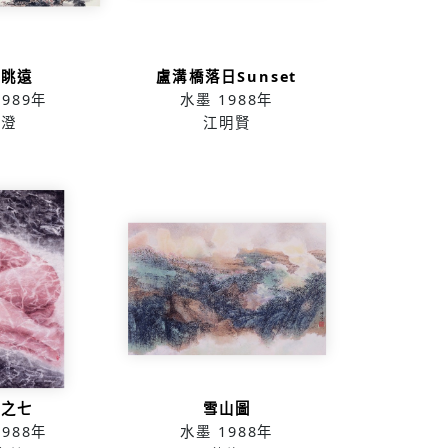
高眺遠
盧溝橋落日Sunset
1989年
水墨
1988年
周澄
江明賢
體之七
雪山圖
1988年
水墨
1988年