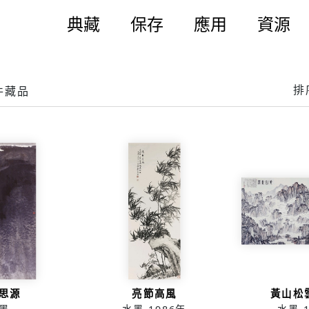
典藏
保存
應用
資源
排
 件藏品
思源
亮節高風
黃山松