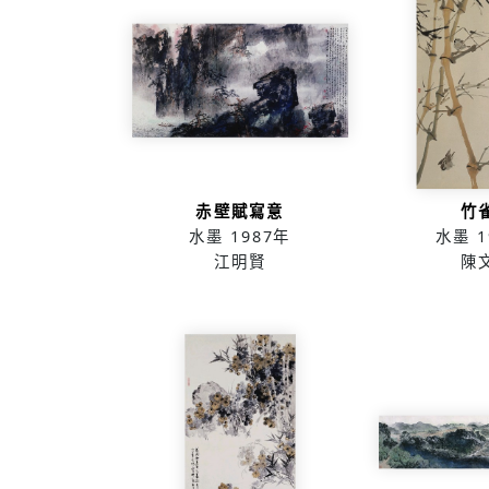
赤壁賦寫意
竹
水墨
1987年
水墨
1
江明賢
陳