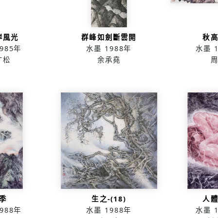
岸風光
群峰如劍斷雲開
秋
985年
水墨
1988年
水墨
才松
余承堯
季
生之-(18)
人
988年
水墨
1988年
水墨