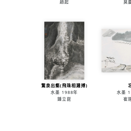
趙起
莫
驚泉出壑(飛珠相濺搏)
水墨
1988年
水墨
1
鍾立崑
崔