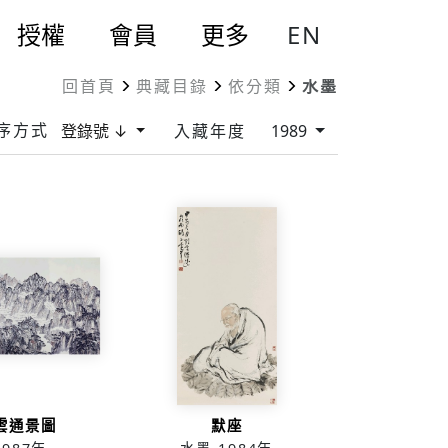
EN
授權
會員
更多
回首頁
典藏目錄
依分類
水墨
序方式
登錄號 ↓
入藏年度
1989
雲通景圖
默座