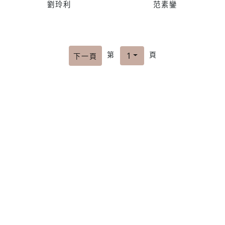
劉玲利
范素鑾
第
頁
1