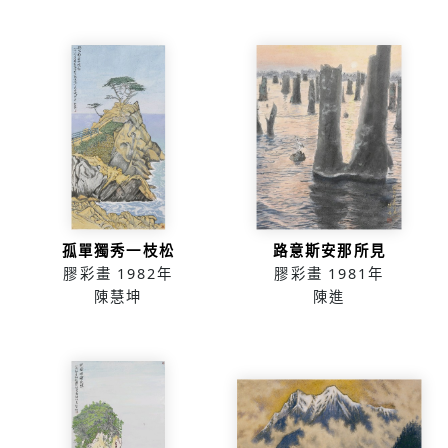
孤單獨秀一枝松
路意斯安那所見
膠彩畫
1982年
膠彩畫
1981年
陳慧坤
陳進