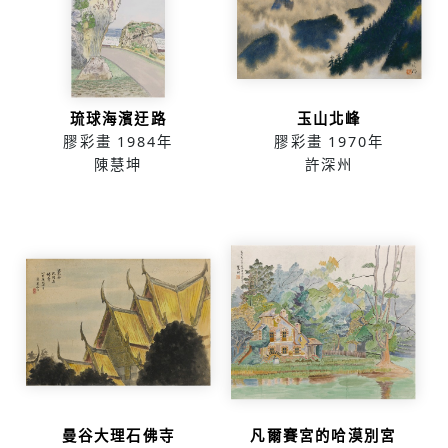
琉球海濱迂路
玉山北峰
膠彩畫
1984年
膠彩畫
1970年
陳慧坤
許深州
曼谷大理石佛寺
凡爾賽宮的哈漠別宮