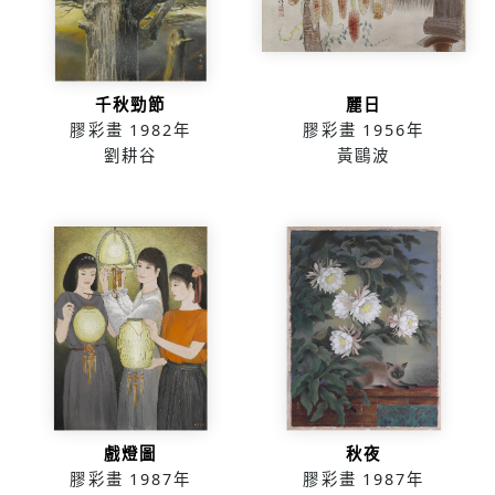
千秋勁節
麗日
膠彩畫
1982年
膠彩畫
1956年
劉耕谷
黃鷗波
戲燈圖
秋夜
膠彩畫
1987年
膠彩畫
1987年