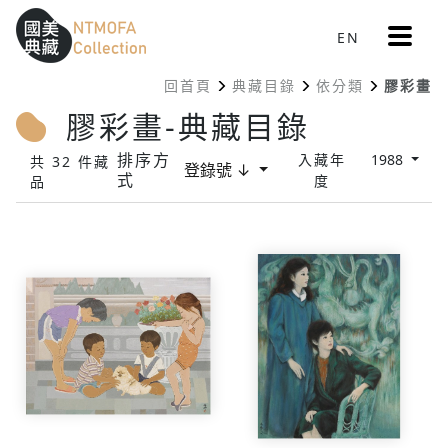
更
EN
跳到中間主要內容區
網站導覽
:::
多
選
回首頁
典藏目錄
依分類
膠彩畫
單
:::
膠彩畫-典藏目錄
排序方
入藏年
1988
共 32 件藏
登錄號 ↓
式
度
品