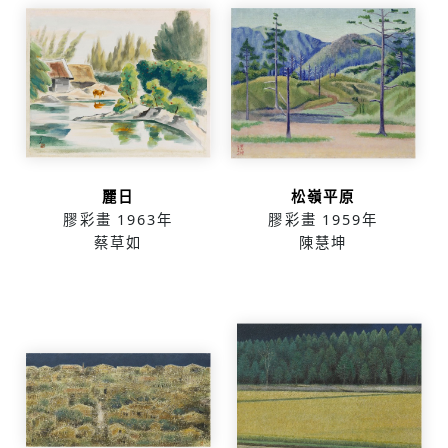
麗日
松嶺平原
膠彩畫
1963年
膠彩畫
1959年
蔡草如
陳慧坤