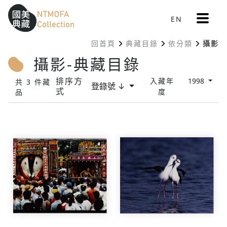
更
EN
跳到中間主要內容區
網站導覽
:::
多
選
回首頁
典藏目錄
依分類
攝影
單
:::
攝影-典藏目錄
排序方
入藏年
1998
共 3 件藏
登錄號 ↓
式
度
品