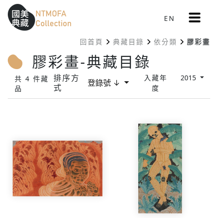
更
EN
跳到中間主要內容區
網站導覽
:::
多
選
回首頁
典藏目錄
依分類
膠彩畫
單
:::
膠彩畫-典藏目錄
排序方
入藏年
2015
共 4 件藏
登錄號 ↓
式
度
品