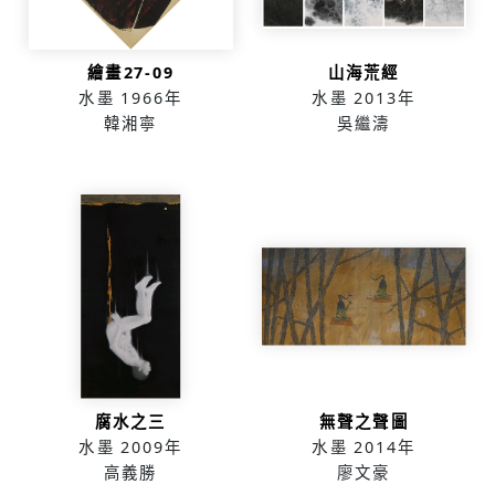
繪畫27-09
山海荒經
水墨
1966年
水墨
2013年
韓湘寧
吳繼濤
腐水之三
無聲之聲圖
水墨
2009年
水墨
2014年
高義勝
廖文豪