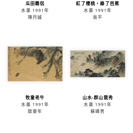
瓜田雛侶
紅了櫻桃，綠了芭蕉
水墨
1991年
水墨
1991年
陳丹誠
吳平
牧童老牛
山水-群山競秀
水墨
1991年
水墨
1991年
歐豪年
蘇峰男