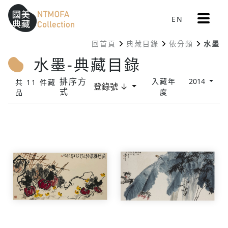
更
EN
跳到中間主要內容區
網站導覽
:::
多
選
回首頁
典藏目錄
依分類
水墨
單
:::
水墨-典藏目錄
排序方
入藏年
2014
共 11 件藏
登錄號 ↓
式
度
品