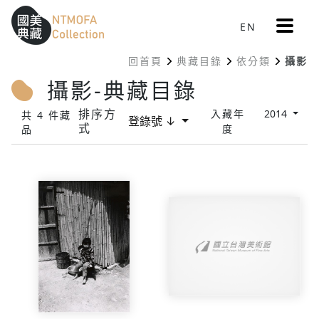
更
EN
跳到中間主要內容區
網站導覽
:::
多
選
回首頁
典藏目錄
依分類
攝影
單
:::
攝影-典藏目錄
排序方
入藏年
2014
共 4 件藏
登錄號 ↓
式
度
品