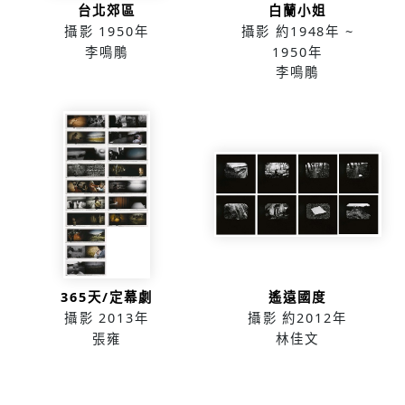
台北郊區
白蘭小姐
攝影
1950年
攝影
約1948年 ~
李鳴鵰
1950年
李鳴鵰
365天/定幕劇
遙遠國度
攝影
2013年
攝影
約2012年
張雍
林佳文