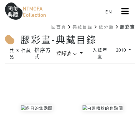
更
EN
跳到中間主要內容區
網站導覽
:::
多
選
回首頁
典藏目錄
依分類
膠彩畫
單
:::
膠彩畫-典藏目錄
排序方
入藏年
2010
共 3 件藏
登錄號 ↓
式
度
品