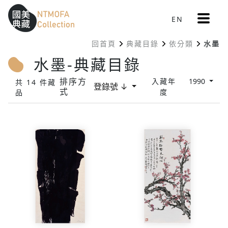
更
EN
跳到中間主要內容區
網站導覽
:::
多
選
回首頁
典藏目錄
依分類
水墨
單
:::
水墨-典藏目錄
排序方
入藏年
1990
共 14 件藏
登錄號 ↓
式
度
品