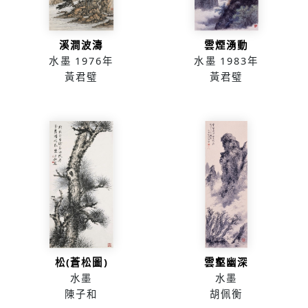
溪澗波濤
雲煙湧動
水墨
1976年
水墨
1983年
黃君璧
黃君璧
松(蒼松圖)
雲壑幽深
水墨
水墨
陳子和
胡佩衡