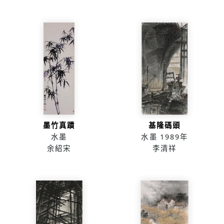
墨竹真蹟
基隆碼頭
水墨
水墨
1989年
余紹宋
李清祥