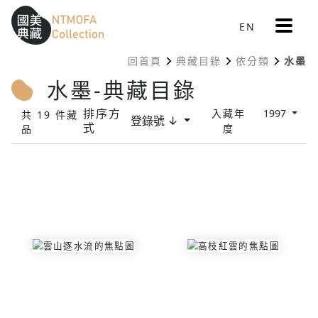
更
EN
跳到中間主要內容區
網站導覽
:::
多
選
回首頁
典藏目錄
依分類
水墨
單
:::
水墨-典藏目錄
排序方
入藏年
1997
共 19 件藏
登錄號 ↓
式
度
品