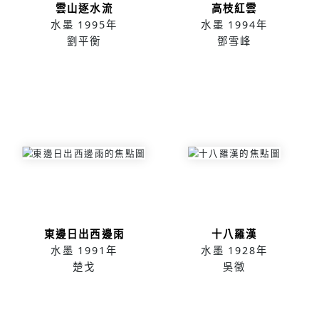
雲山逐水流
高枝紅雲
水墨
1995年
水墨
1994年
劉平衡
鄧雪峰
東邊日出西邊雨
十八羅漢
水墨
1991年
水墨
1928年
楚戈
吳徵