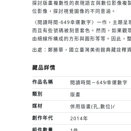
探討版畫複數性的表現語言與數位影像複
位影像，探討視覺圖像的不同意涵。
〈閱讀時間-649幸運數字〉一作，主題
而且有些號碼被刻意套色。然而，如果觀
由細線所構成的方形與圓形等等。因此，
出處：鄭勝華，國立臺灣美術館典藏詮釋資
藏品詳情
作品名稱
閱讀時間－649∕幸運數字
類別
版畫
媒材
併用版畫(孔,數位)/
創作年代
2014年
組件數量
1件