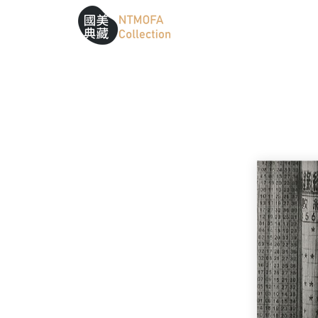
跳到中間主要內容區
網站導覽
:::
:::