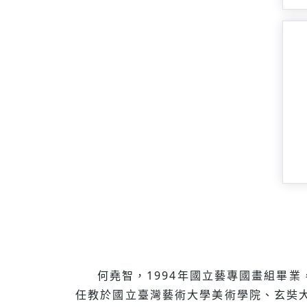
何堯智，1994年國立藝專國畫組畢業
任教於國立臺灣藝術大學美術學院、玄奘