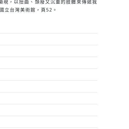
顯現，以扭曲、頹廢又沉重的肢體來傳遞我
：國立台灣美術館，頁52。