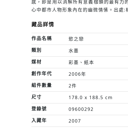
感，即是用以消解所有意義枷鎖的最有力
心中都市人物形象內在的幽微情愫。出處:楊
藏品詳情
作品名稱
慾之戀
類別
水墨
媒材
彩墨、紙本
創作年代
2006年
組件數量
2件
尺寸
178.0 x 188.5 cm
登錄號
09600292
入藏年
2007