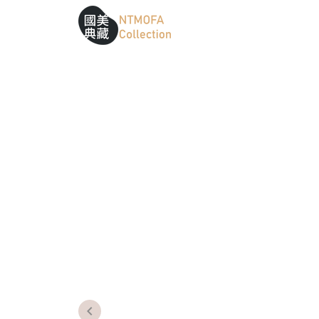
跳到中間主要內容區
網站導覽
:::
:::