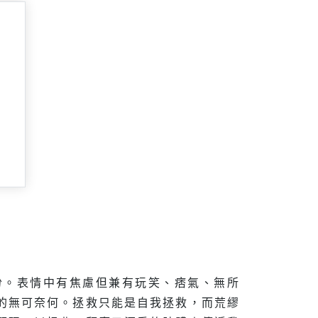
份。表情中有焦慮但兼有玩笑、痞氣、無所
的無可奈何。拯救只能是自我拯救，而荒繆