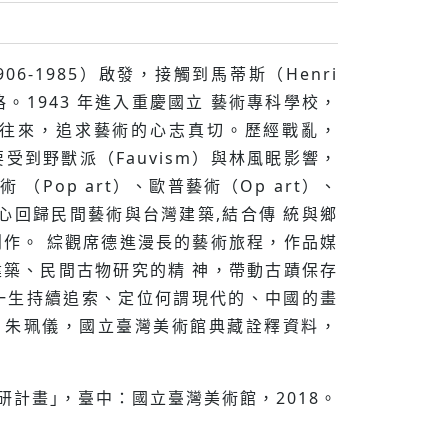
6-1985）啟發，接觸到⾺蒂斯（Henri
藝術風格。1943 年進入重慶國⽴ 藝術專科學校，
畫家多所往來，追求藝術的⼼志真切。歷經戰亂，
受到野獸派（Fauvism）與林風眠影響，
（Pop art）、歐普藝術（Op art）、
,決⼼回歸民間藝術與台灣建築,結合傳 統與鄉
作。 綜觀席德進漫長的藝術旅程，作品媒
築、民間古物研究的精 神，帶動古蹟保存
⼀⽣持續追索、定位何謂現代的、中國的畫
：朱珮儀，國立臺灣美術館典藏詮釋資料，
研計畫｣，臺中：國立臺灣美術館，2018。