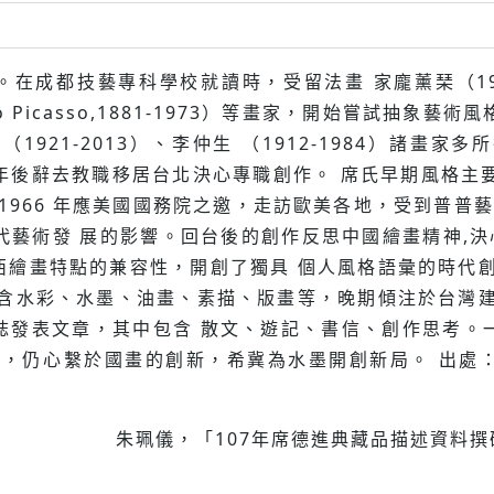
。在成都技藝專科學校就讀時，受留法畫 家龐薰琹（190
Pablo Picasso,1881-1973）等畫家，開始嘗試抽象
極（1921-2013）、李仲⽣ （1912-1984）諸
四年後辭去教職移居台北決⼼專職創作。 席氏早期風格主要
1966 年應美國國務院之邀，⾛訪歐美各地，受到普普藝術 
ng）等現代藝術發 展的影響。回台後的創作反思中國繪畫精神
西繪畫特點的兼容性，開創了獨具 個⼈風格語彙的時代創
 含⽔彩、⽔墨、油畫、素描、版畫等，晚期傾注於台灣建
誌發表⽂章，其中包含 散⽂、遊記、書信、創作思考。
床，仍⼼繫於國畫的創新，希冀為⽔墨開創新局。 出處
朱珮儀，「107年席德進典藏品描述資料撰