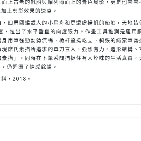
江面上古老的帆船與羅列海面上的青色島影，更是他戀戀
或加上剪影效果的速寫。
角，四周圍繞載人的小扁舟和更遠處揚帆的船舶，天地皆
度，拉出了水平垂直的向度張力。作畫工具推測是運用
船身用筆強勁動勢流暢、桅杆堅挺屹立、斜張的繩索筆勢
顯現席氏素描所追求的單刀直入、強烈有力。造形結構、
的素描」。同時在下筆瞬間捕捉住有人煙味的生活真實，
描，仍迴盪了情感餘韻。
料，2018。