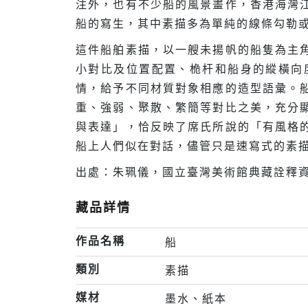
注外，也有不少船的風景畫作，香港海灣
船的寫生，其中素描多為單純的線條勾勒
這件船舶素描，以一艘未揚帆的船隻為主
小對比及位置配置、桅杆和船身的縱橫向
情，給予不同材質對象相應的造型語彙。
重、強弱、聚散、繁簡等對比之美，充分
與表達」，恰反映了席氏所說的「有風格
船上人們似在對話，儘管只是速寫式的素
出處：朱珮儀，國立臺灣美術館典藏詮釋資
藏品詳情
作品名稱
船
類別
素描
媒材
墨水、紙本