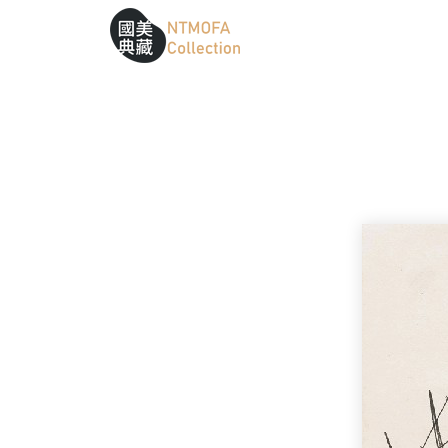
跳到中間主要內容區
網站導覽
:::
:::