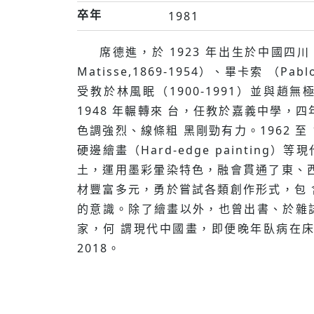
卒年
1981
席德進，於 1923 年出⽣於中國四川
Matisse,1869-1954）、畢卡索 （
受教於林風眠（1900-1991）並與趙無
1948 年輾轉來 台，任教於嘉義中學，
⾊調強烈、線條粗 ⿊剛勁有⼒。1962 至 
硬邊繪畫（Hard-edge painti
⼟，運⽤墨彩暈染特⾊，融會貫通了東、
材豐富多元，勇於嘗試各類創作形式，包
的意識。除了繪畫以外，也曾出書、於雜
家，何 謂現代中國畫，即便晚年臥病在
2018。