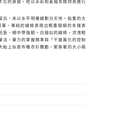
不忘的景致。他以水彩和素描等媒材來進行
留白，未以水平明確線劃分天地。船隻的大
鋼筆，單純的線條表現出輕重粗細的多樣表
迅急、細中帶強韌。白描似的線條，流洩輕
筆法、筆力的掌握精準與「千變萬化的控制
大船上似是布幡衣衫飄動，緊挨著的大小兩