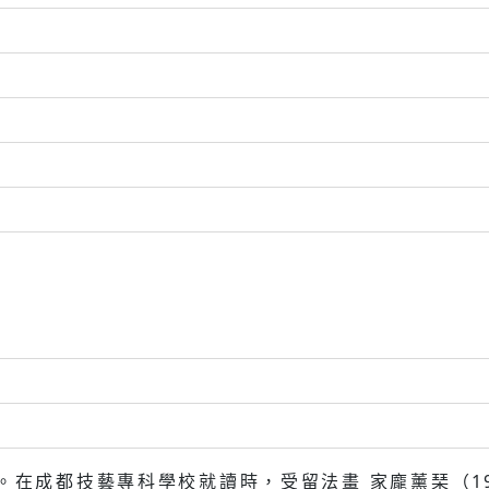
。在成都技藝專科學校就讀時，受留法畫 家龐薰琹（190