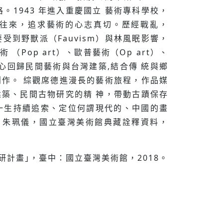
藝術風格。1943 年進入重慶國⽴ 藝術專科學校，
畫家多所往來，追求藝術的⼼志真切。歷經戰亂，
受到野獸派（Fauvism）與林風眠影響，
（Pop art）、歐普藝術（Op art）、
,決⼼回歸民間藝術與台灣建築,結合傳 統與鄉
作。 綜觀席德進漫長的藝術旅程，作品媒
築、民間古物研究的精 神，帶動古蹟保存
⼀⽣持續追索、定位何謂現代的、中國的畫
：朱珮儀，國立臺灣美術館典藏詮釋資料，
研計畫｣，臺中：國立臺灣美術館，2018。