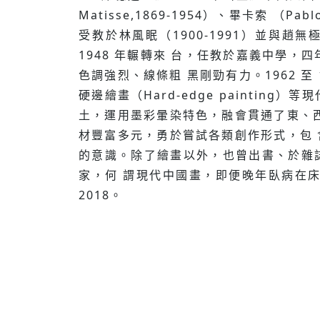
Matisse,1869-1954）、畢卡索 （
受教於林風眠（1900-1991）並與趙無
1948 年輾轉來 台，任教於嘉義中學，
⾊調強烈、線條粗 ⿊剛勁有⼒。1962 至 
硬邊繪畫（Hard-edge painti
⼟，運⽤墨彩暈染特⾊，融會貫通了東、
材豐富多元，勇於嘗試各類創作形式，包
的意識。除了繪畫以外，也曾出書、於雜
家，何 謂現代中國畫，即便晚年臥病在
2018。