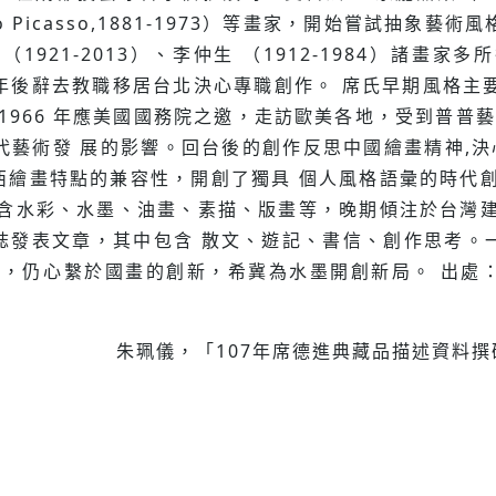
Pablo Picasso,1881-1973）等畫家，開始嘗試抽象
極（1921-2013）、李仲⽣ （1912-1984）諸
四年後辭去教職移居台北決⼼專職創作。 席氏早期風格主要
1966 年應美國國務院之邀，⾛訪歐美各地，受到普普藝術 
ng）等現代藝術發 展的影響。回台後的創作反思中國繪畫精神
西繪畫特點的兼容性，開創了獨具 個⼈風格語彙的時代創
 含⽔彩、⽔墨、油畫、素描、版畫等，晚期傾注於台灣建
誌發表⽂章，其中包含 散⽂、遊記、書信、創作思考。
床，仍⼼繫於國畫的創新，希冀為⽔墨開創新局。 出處
朱珮儀，「107年席德進典藏品描述資料撰