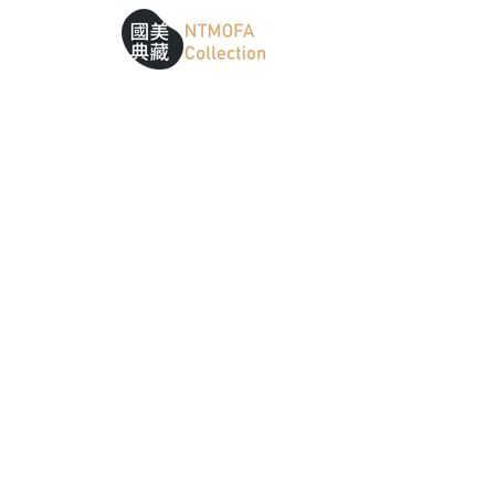
跳到中間主要內容區
網站導覽
:::
:::