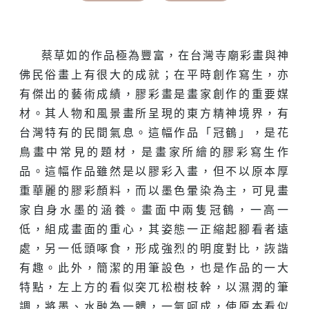
蔡草如的作品極為豐富，在台灣寺廟彩畫與神
佛民俗畫上有很大的成就；在平時創作寫生，亦
有傑出的藝術成績，膠彩畫是畫家創作的重要媒
材。其人物和風景畫所呈現的東方精神境界，有
台灣特有的民間氣息。這幅作品「冠鶴」，是花
鳥畫中常見的題材，是畫家所繪的膠彩寫生作
品。這幅作品雖然是以膠彩入畫，但不以原本厚
重華麗的膠彩顏料，而以墨色暈染為主，可見畫
家自身水墨的涵養。畫面中兩隻冠鶴，一高一
低，組成畫面的重心，其姿態一正縮起腳看者遠
處，另一低頭啄食，形成強烈的明度對比，詼諧
有趣。此外，簡潔的用筆設色，也是作品的一大
特點，左上方的看似突兀松樹枝幹，以濕潤的筆
調，將墨、水融為一體，一氣呵成，使原本看似