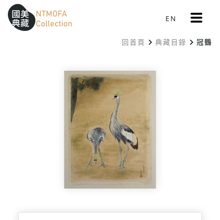
更
EN
跳到中間主要內容區
網站導覽
:::
多
選
回首頁
典藏目錄
冠鶴
單
:::