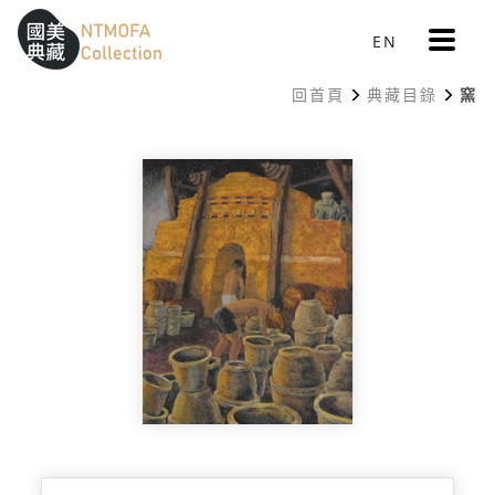
更
EN
跳到中間主要內容區
網站導覽
:::
多
選
回首頁
典藏目錄
窯
單
:::