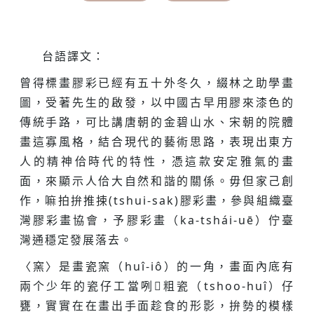
台語譯文：
曾得標畫膠彩已經有五十外冬久，綴林之助學畫
圖，受著先生的啟發，以中國古早用膠來漆色的
傳統手路，可比講唐朝的金碧山水、宋朝的院體
畫這寡風格，結合現代的藝術思路，表現出東方
人的精神佮時代的特性，憑這款安定雅氣的畫
面，來顯示人佮大自然和諧的關係。毋但家己創
作，嘛拍拚推捒(tshui-sak)膠彩畫，參與組織臺
灣膠彩畫協會，予膠彩畫（ka-tshái-uē）佇臺
灣通穩定發展落去。
〈窯〉是畫瓷窯（huî-iô）的一角，畫面內底有
兩个少年的瓷仔工當咧𢯾粗瓷（tshoo-huî）仔
甕，實實在在畫出手面趁食的形影，拚勢的模樣