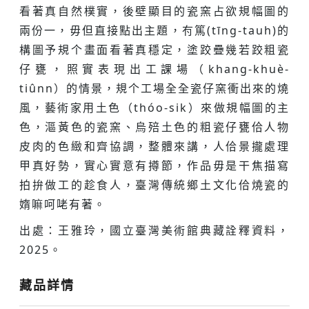
看著真自然樸實，後壁顯目的瓷窯占欲規幅圖的
兩份一，毋但直接點出主題，𠕇篤(tīng-tauh)的
構圖予規个畫面看著真穩定，塗跤疊幾若跤粗瓷
仔甕，照實表現出工課場（khang-khuè-
tiûnn）的情景，規个工場全全瓷仔窯衝出來的燒
風，藝術家用土色（thóo-sik）來做規幅圖的主
色，漚黃色的瓷窯、烏殕土色的粗瓷仔甕佮人物
皮肉的色緻和齊協調，整體來講，人佮景攏處理
甲真好勢，實心實意有撙節，作品毋是干焦描寫
拍拚做工的趁食人，臺灣傳統鄉土文化佮燒瓷的
媠嘛呵咾有著。
出處：王雅玲，國立臺灣美術館典藏詮釋資料，
2025。
藏品詳情