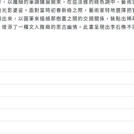
作，以纖細的筆調鋪展開來，在這淡雅的綠色調中，藝術
的光影婆娑。面對當時初春新綠之際，藝術家特地選擇把
顯出來，以圓筆來描繪那樹叢之間的交錯關係，裝點出稀
，增添了一種文人雅緻的思古幽情。此畫呈現出李石樵不