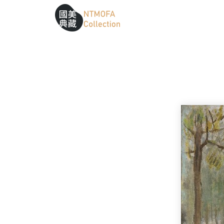
跳到中間主要內容區
網站導覽
:::
:::