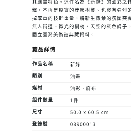
其繪畫特色。這件名為《新綠》的油彩之
釋，不再是厚實的茂密樹叢、也沒有強烈
掉笨重的枝幹重量，將新生嫩葉的氛圍突
無人街道、微光的樹梢，天空的灰色調子
國立臺灣美術館典藏資料。
藏品詳情
作品名稱
新綠
類別
油畫
媒材
油彩、麻布
組件數量
1件
尺寸
50.0 x 60.5 cm
登錄號
08900013