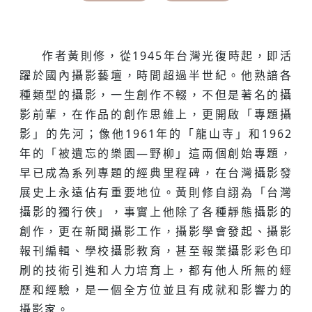
作者黃則修，從1945年台灣光復時起，即活
躍於國內攝影藝壇，時間超過半世紀。他熟諳各
種類型的攝影，一生創作不輟，不但是著名的攝
影前輩，在作品的創作思維上，更開啟「專題攝
影」的先河；像他1961年的「龍山寺」和1962
年的「被遺忘的樂園—野柳」這兩個創始專題，
早已成為系列專題的經典里程碑，在台灣攝影發
展史上永遠佔有重要地位。黃則修自詡為「台灣
攝影的獨行俠」，事實上他除了各種靜態攝影的
創作，更在新聞攝影工作，攝影學會發起、攝影
報刊編輯、學校攝影教育，甚至報業攝影彩色印
刷的技術引進和人力培育上，都有他人所無的經
歷和經驗，是一個全方位並且有成就和影響力的
攝影家。