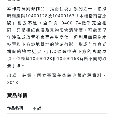
本作為黃則修作品「指南仙境」系列之一，拍攝
時間應與10400128及10400163「木柵指南宮原
貌」相去不遠。全作與10400174幾乎完全相
同，只是相紙色澤及景物影像清晰度，可能因早
年沖洗或放置不良而產生變化，但利用四周樹木
枝葉和下方坡地草地的陰暗剪影，形成全作直式
構圖的邊框近景，用以襯映中央下方的宮廟屋
頂，倒是與10400128和10400163有所不同的取
景手法。
出處：莊靈，國立臺灣美術館典藏詮釋資料，
2018。
藏品詳情
作品名稱
不詳