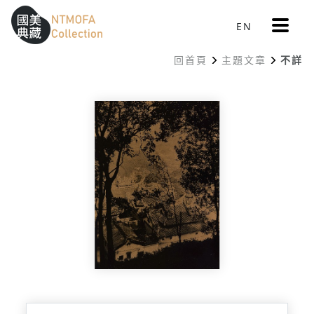
更
EN
跳到中間主要內容區
網站導覽
:::
多
選
回首頁
主題文章
不詳
單
:::