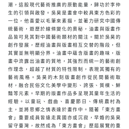
潮，這股現代藝術推廣的原動能量，歸功於李仲
生的引領與啟發。吳昊是畫會中較具東方色彩的
一位，他喜愛以毛筆來素描，並著力研究中國傳
統藝術，遊歷於線條變化的奧秘，油畫與版畫作
品皆可見其對中國藝術題材的關注。關於吳昊的
創作發展，歷經油畫與版畫相互交替的階段，但
其實並無明顯分界。油畫中蘊含版畫的趣味，版
畫中流露出油畫的質地，其強烈而統一的藝術創
作理念，超越了材質的特性限制，表現其獨有的
藝術風格。吳昊的木刻版畫創作從民間藝術取
材，融合民俗文化美學中變形、誇張、質樸、鮮
豔等元素。早期的版畫作品多呈現其童年生活的
經驗。以童玩、戲曲、喜慶節日、傳統農村為
主，並將思鄉之情表達於畫作中。隨著「東方畫
會」重要成員皆遠走異國亦或沉寂，早婚的吳昊
留守臺灣，故然成為「東方畫會」歷屆展覽的重