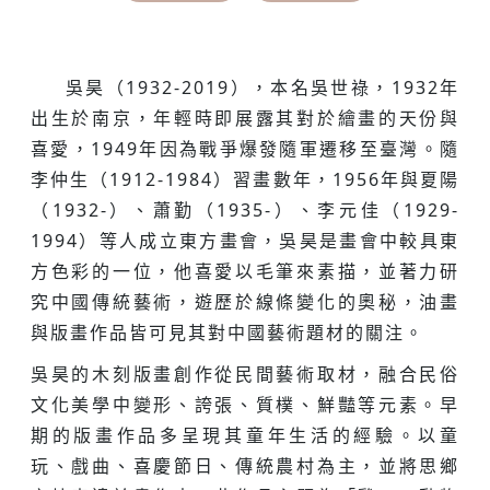
吳昊（1932-2019），本名吳世祿，1932年
出生於南京，年輕時即展露其對於繪畫的天份與
喜愛，1949年因為戰爭爆發隨軍遷移至臺灣。隨
李仲生（1912-1984）習畫數年，1956年與夏陽
（1932-）、蕭勤（1935-）、李元佳（1929-
1994）等人成立東方畫會，吳昊是畫會中較具東
方色彩的一位，他喜愛以毛筆來素描，並著力研
究中國傳統藝術，遊歷於線條變化的奧秘，油畫
與版畫作品皆可見其對中國藝術題材的關注。
吳昊的木刻版畫創作從民間藝術取材，融合民俗
文化美學中變形、誇張、質樸、鮮豔等元素。早
期的版畫作品多呈現其童年生活的經驗。以童
玩、戲曲、喜慶節日、傳統農村為主，並將思鄉