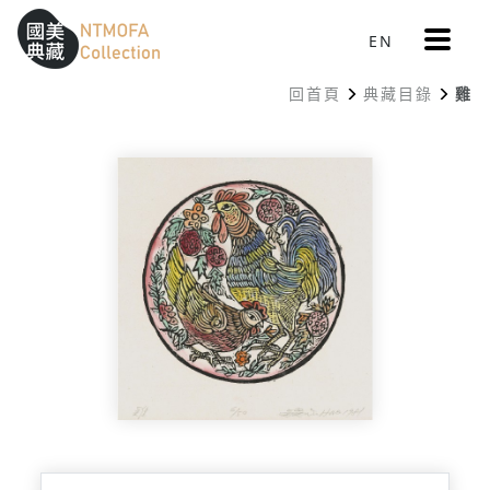
更
EN
跳到中間主要內容區
網站導覽
:::
多
選
回首頁
典藏目錄
雞
單
:::