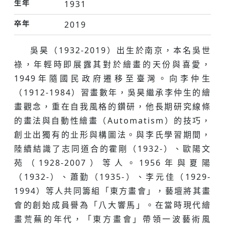
生年
1931
卒年
2019
吳昊（1932-2019）出生於南京，本名吳世
祿，年輕時即展露其對於繪畫的天份與喜愛，
1949年隨國民政府遷移至臺灣。向李仲生
（1912-1984）習畫數年，吳昊繼承李仲生的繪
畫觀念，重在自我風格的鑽研，他長期研究線條
的畫法與自動性繪畫（Automatism）的技巧，
創㐀出獨有的㐀形與構圖法。與李氏學習期間，
陸續結識了志同道合的霍剛（1932-）、歐陽文
苑（1928-2007）等人。1956年與夏陽
（1932-）、蕭勤（1935-）、李元佳（1929-
1994）等人共同籌組「東方畫會」，藝壇將其畫
會的創始成員譽為「八大響馬」。在當時現代繪
畫荒蕪的年代，「東方畫會」帶領一波藝術風