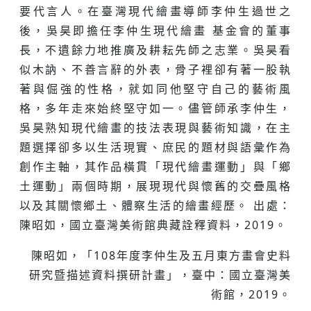
要代言人。在臺灣現代繪畫導師李仲生過世之
後，吳昊即擔任李仲生現代繪畫 基金會的董事
長，不遺餘力地推廣及耕耘先師之志業。吳昊看
似木訥、不善言辭的外表，骨子裡卻有著一股執
著與倔強的性格，就如同他堅守自己的藝術風
格，多年走來始終堅守如一。儘管師承李仲生，
吳昊熟知現代繪畫的技法表現與藝術知識，在主
題選擇卻多以生活現實、庶民的題材與語彙作為
創作主軸，其作品橫貫「現代繪畫運動」與「鄉
土運動」兩個時期，展現現代與懷舊的交疊風格
以及其關懷鄉土、體察生活的繪畫經歷。 出處：
陳昭如，國立臺灣美術館典藏詮釋資料，2019。
陳昭如，「108年度李仲生及五月東方畫會史料
研究暨描述資料撰研計畫」，臺中：國立臺灣美
術館，2019。