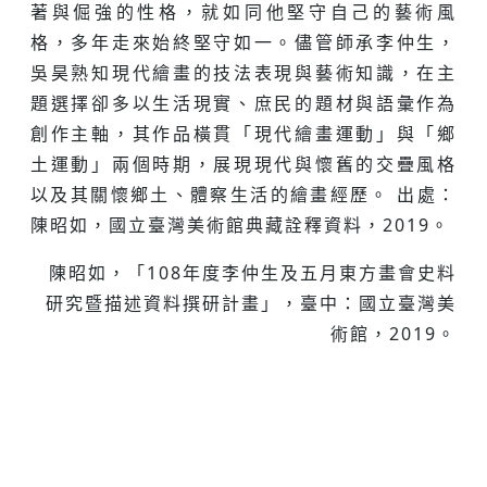
著與倔強的性格，就如同他堅守自己的藝術風
格，多年走來始終堅守如一。儘管師承李仲生，
吳昊熟知現代繪畫的技法表現與藝術知識，在主
題選擇卻多以生活現實、庶民的題材與語彙作為
創作主軸，其作品橫貫「現代繪畫運動」與「鄉
土運動」兩個時期，展現現代與懷舊的交疊風格
以及其關懷鄉土、體察生活的繪畫經歷。 出處：
陳昭如，國立臺灣美術館典藏詮釋資料，2019。
陳昭如，「108年度李仲生及五月東方畫會史料
研究暨描述資料撰研計畫」，臺中：國立臺灣美
術館，2019。