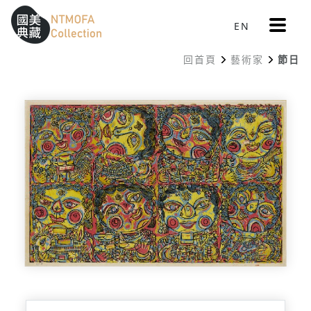
更
EN
跳到中間主要內容區
網站導覽
:::
多
選
回首頁
藝術家
節日
單
:::