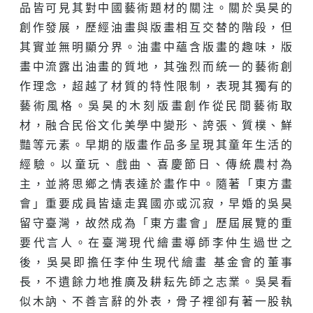
品皆可見其對中國藝術題材的關注。關於吳昊的
創作發展，歷經油畫與版畫相互交替的階段，但
其實並無明顯分界。油畫中蘊含版畫的趣味，版
畫中流露出油畫的質地，其強烈而統一的藝術創
作理念，超越了材質的特性限制，表現其獨有的
藝術風格。吳昊的木刻版畫創作從民間藝術取
材，融合民俗文化美學中變形、誇張、質樸、鮮
豔等元素。早期的版畫作品多呈現其童年生活的
經驗。以童玩、戲曲、喜慶節日、傳統農村為
主，並將思鄉之情表達於畫作中。隨著「東方畫
會」重要成員皆遠走異國亦或沉寂，早婚的吳昊
留守臺灣，故然成為「東方畫會」歷屆展覽的重
要代言人。在臺灣現代繪畫導師李仲生過世之
後，吳昊即擔任李仲生現代繪畫 基金會的董事
長，不遺餘力地推廣及耕耘先師之志業。吳昊看
似木訥、不善言辭的外表，骨子裡卻有著一股執