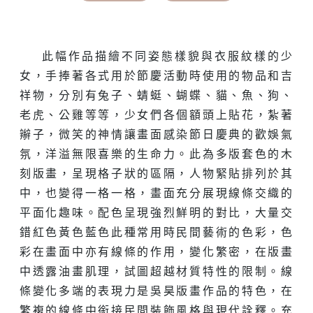
此幅作品描繪不同姿態樣貌與衣服紋樣的少
女，手捧著各式用於節慶活動時使用的物品和吉
祥物，分別有兔子、蜻蜓、蝴蝶、貓、魚、狗、
老虎、公雞等等，少女們各個額頭上貼花，紮著
辮子，微笑的神情讓畫面感染節日慶典的歡娛氣
氛，洋溢無限喜樂的生命力。此為多版套色的木
刻版畫，呈現格子狀的區隔，人物緊貼排列於其
中，也變得一格一格，畫面充分展現線條交織的
平面化趣味。配色呈現強烈鮮明的對比，大量交
錯紅色黃色藍色此種常用時民間藝術的色彩，色
彩在畫面中亦有線條的作用，變化繁密，在版畫
中透露油畫肌理，試圖超越材質特性的限制。線
條變化多端的表現力是吳昊版畫作品的特色，在
繁複的線條中銜接民間裝飾風格與現代詮釋。充