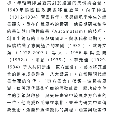
祿，年輕時即展露其對於繪畫的天份與喜愛，
1949年隨國民政府遷移至臺灣。向李仲生
（1912-1984）習畫數年，吳昊繼承李仲生的繪
畫觀念，重在自我風格的鑽研，他長期研究線條
的畫法與自動性繪畫（Automatism）的技巧，
創㐀出獨有的㐀形與構圖法。與李氏學習期間，
陸續結識了志同道合的霍剛（1932-）、歐陽文
苑（1928-2007）等人。1956年與夏陽
（1932-）、蕭勤（1935-）、李元佳（1929-
1994）等人共同籌組「東方畫會」，藝壇將其畫
會的創始成員譽為「八大響馬」。在當時現代繪
畫荒蕪的年代，「東方畫會」帶領一波藝術風
潮，這股現代藝術推廣的原動能量，歸功於李仲
生的引領與啟發。吳昊是畫會中較具東方色彩的
一位，他喜愛以毛筆來素描，並著力研究中國傳
統藝術，遊歷於線條變化的奧秘，油畫與版畫作