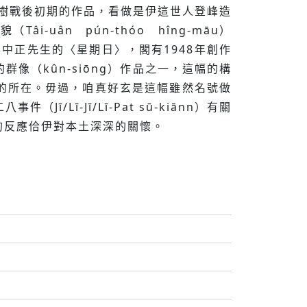
樹戰後初期的作品，看做是伊這世人登峰造
Tâi-uân pún-thóo hîng-māu）
中正先生的〈星期日〉，閣有1948年創作
（kûn-siōng）作品之一，這幅的構
相叫應的所在。毋過，咱真好玄是這幅雖然名號做
ī-Jī/Lī-Pat sū-kiānn）有關
的反應佮伊對本土深深的關懷。