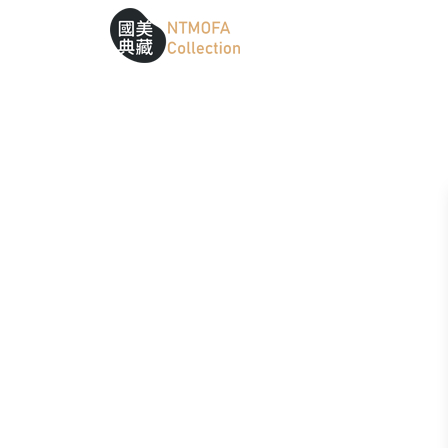
跳到中間主要內容區
網站導覽
:::
:::