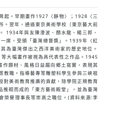
起。早期畫作1927〈靜物〉；1928〈三
究所。翌年，通過東京美術學校（東京藝大前
 1934年與友陳澄波、顏水龍、楊三郎、
一席，受頒「臺灣總督獎」。1939年〈紅
定其為臺灣傑出之西洋美術家的歷史地位。
〉等大幅畫作被視為具代表性之作品。1945
後畫作題材、風格日益趨向鄉土寫實，表現其
任等教職。指導藝專等雕塑科學生參與三峽祖
授對美術教育推廣的貢獻，除學院正規教育
品推砌而成的「東方藝術殿堂」，並為臺灣
榮譽理事長等崇高之職位。(資料來源:李