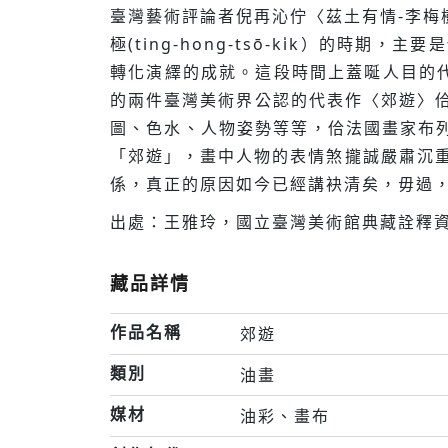
臺灣藝術評論者倪再沁佇〈茲土有情-李
極(ting-hong-tsō-ki̍k）的時期，
轉化演繹的成就。這段時間上蓋唌人目的代
的兩件臺灣美術界公認的代表作〈郊遊〉佮
圖、色水、人物姿勢等等，佮法國畫家布列東(
「郊遊」，畫中人物的表情煞攏誠嚴肅沉重，有一
係，真正的原因如今已經講袂清矣，毋過
出處：王雅玲，國立臺灣美術館典藏詮釋資
藏品詳情
作品名稱
郊遊
類別
油畫
媒材
油彩、畫布