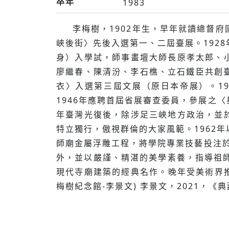
卒年
1983
李梅樹，1902年生，早年就讀總督府
峽後街〉先後入選第一、二屆臺展。192
身）入學試，師事畫壇大師長原孝太郎、小
廖繼春、陳清汾、李石樵、立石鐵臣共創臺
衣〉入選第三屆文展（原日本帝展）。1
1946年應聘首屆省展審查委員，參展之〈
年臺灣光復後，除涉足三峽地方政治，並於
特立獨行，傲視群倫的大家風範。1962
師廟金屬浮雕工程，將學院專業技藝投注
外，並以嚴謹、精湛的美學素養，指導祖
現代寺廟建築的經典名作。晚年受美術界
梅樹紀念館-李景文) 李景文，2021，《