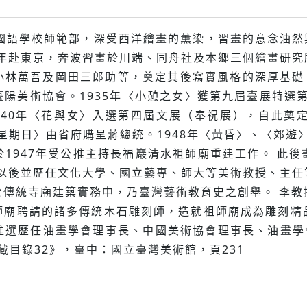
國語學校師範部，深受西洋繪畫的薰染，習畫的意念油然興
8年赴東京，奔波習畫於川端、同舟社及本鄉三個繪畫研
林萬吾及岡田三郎助等，奠定其後寫實風格的深厚基礎。
陽美術協會。1935年〈小憩之女〉獲第九屆臺展特選第
940年〈花與女〉入選第四屆文展（奉祝展），自此奠
星期日〉由省府購呈蔣總統。1948年〈黃昏〉、〈郊遊
1947年受公推主持長福巖清水祖師廟重建工作。 此
年以後並歷任文化大學、國立藝專、師大等美術教授、主
於傳統寺廟建築實務中，乃臺灣藝術教育史之創舉。 李教
師廟聘請的諸多傳統木石雕刻師，造就祖師廟成為雕刻精
推選歷任油畫學會理事長、中國美術協會理事長、油畫學會
典藏目錄32》，臺中：國立臺灣美術館，頁231