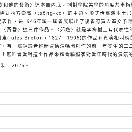
梅樹和他的藝術〉這本冊內底，捌對學院美學的角度共李梅
主要是伊對西方崇高（tsông-ko）的主題、形式佮臺灣本土形貌（
表作，是1946年頭一屆省展展出了後省府買去奉交予蔣
〈黃昏〉這三件作品。〈郊遊〉就是李梅樹上有代表性的群像
Jules Breton，1827－1906)的作品有真濟
寡評論者推斷這佮這幅圖創作的前一年發生的二二八事件（Jī/L
，上無咱會當對這个作品來體會藝術家對當年時代的氣氛
料，2025。