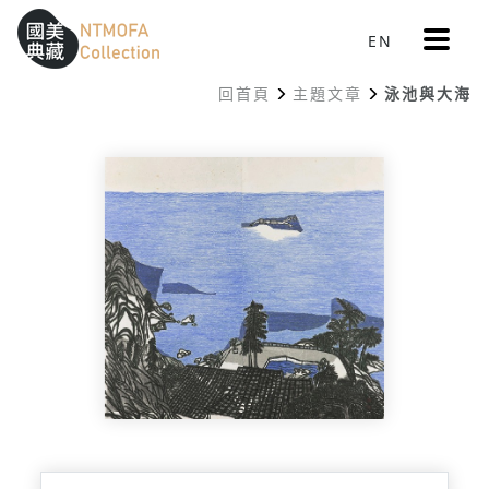
更
EN
跳到中間主要內容區
網站導覽
:::
多
選
回首頁
主題文章
泳池與大海
單
:::