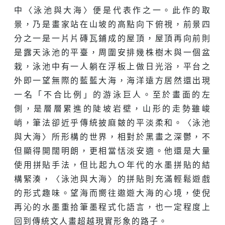
中〈泳池與大海〉便是代表作之一。此作的取
景，乃是畫家站在山坡的高點向下俯視，前景四
分之一是一片片磚瓦鋪成的屋頂，屋頂再向前則
是露天泳池的平臺，周圍安排幾株樹木與一個盆
栽，泳池中有一人躺在浮板上做日光浴，平台之
外即一望無際的藍藍大海，海洋遠方居然還出現
一名「不合比例」的游泳巨人。至於畫面的左
側，是層層累進的陡坡岩壁，山形的走勢雖峻
峭，筆法卻近乎傳統披麻皴的平淡柔和。〈泳池
與大海〉所形構的世界，相對於黑畫之深鬱，不
但顯得開闊明朗，更相當恬淡安適。他還是大量
使用拼貼手法，但比起九○年代的水墨拼貼的結
構緊湊，〈泳池與大海〉的拼貼則充滿輕鬆遊戲
的形式趣味。望海而嚮往遨遊大海的心境，使倪
再沁的水墨重拾筆墨程式化語言，也一定程度上
回到傳統文人畫超越現實形象的路子。