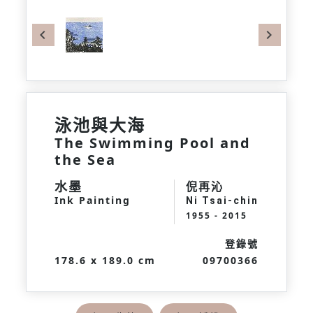
Previous
Next
泳池與大海
The Swimming Pool and
the Sea
水墨
倪再沁
Ink Painting
Ni Tsai-chin
1955 - 2015
登錄號
178.6 x 189.0 cm
09700366