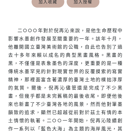
加入收藏
加入授權
二○○○年對於倪再沁來說，是他生命歷程中
影響水墨創作發展至關重要的一年。該年十月，
他離開國立臺灣美術館的公職，自此也告別了過
去十多年來賴以成名的典型黑畫風格。黑畫的
黑，不僅僅是表象墨色的深度，更重要的是一種
傳統水墨罕見的針對現實世界的反覆摸索的寫實
精神，那裡面富含著濃厚的臺灣土地的樸拙淳厚
的氣質。爾後，倪再沁儘管還是完成了不少黑
畫，但幾乎都是未完舊稿的最後收尾。即便他後
來也新畫了不少臺灣各地的風景，然而他對筆墨
韻致的追求，顯然已超越從前對於茲土有情的本
土情懷的執著。二○○一年開始，倪再沁陸續創
作一系列以「藍色大海」為主題的海岸風光，其