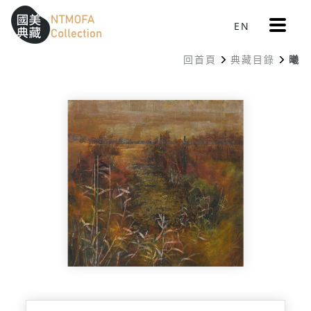
更
EN
跳到中間主要內容區
網站導覽
:::
多
選
回首頁
典藏目錄
曦
單
:::